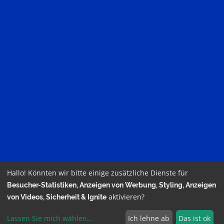
Hallo! Könnten wir bitte einige zusätzliche Dienste für
Besucher-Statistiken, Anzeigen von Werbung, Styling, Anzeigen
aktivieren?
von Videos, Sicherheit & Ignite
powered by HT24.de –
Impressum
–
Datenschutz
–
Lassen Sie mich wählen
...
Ich lehne ab
Das ist ok
Cookieeinstellungen
–
Login