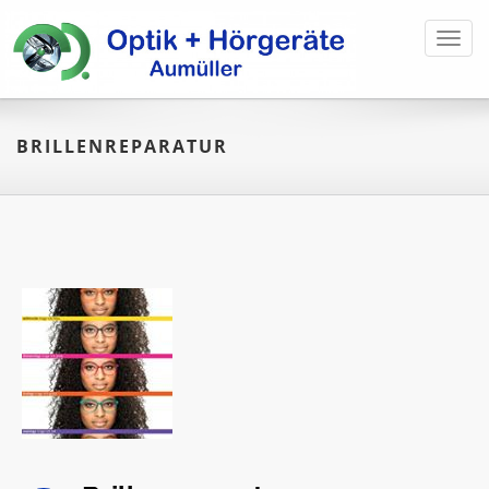
Toggl
navig
BRILLENREPARATUR