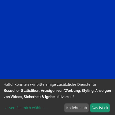
Hallo! Könnten wir bitte einige zusätzliche Dienste für
Besucher-Statistiken, Anzeigen von Werbung, Styling, Anzeigen
aktivieren?
von Videos, Sicherheit & Ignite
powered by HT24.de –
Impressum
–
Datenschutz
–
Lassen Sie mich wählen
...
Ich lehne ab
Das ist ok
Cookieeinstellungen
–
Login